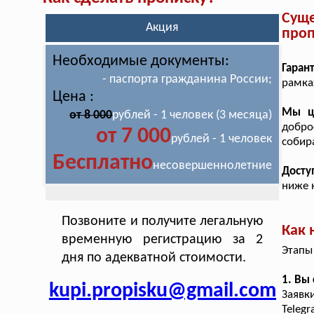
Сущ
Акция
проп
Необходимые документы:
Гаран
- паспорта гражданина России;
рамка
Цена :
Мы ц
от 8 000
рублей - 1 человек (3 месяца)
добро
от 7 000
рублей - 1 человек
собир
Бесплатно
несовершеннолетние
Досту
ниже 
Позвоните и получите легальную
Как 
временную регистрацию за 2
Этапы
дня по адекватной стоимости.
1. Вы
kupi.propisku@gmail.com
Заявк
Teleg