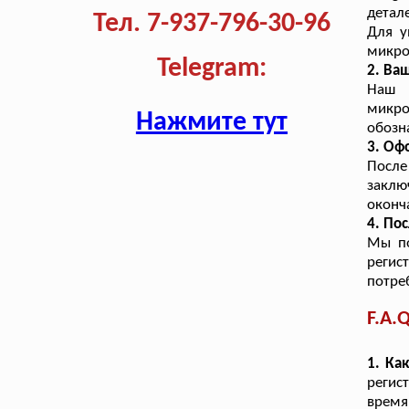
детал
Тел. 7-937-796-30-96
Для у
микро
Telegram:
2. Ва
Наш 
микро
Нажмите тут
обозн
3. Оф
После
закл
оконч
4. По
Мы по
реги
потре
F.A.Q
1. Ка
регис
время