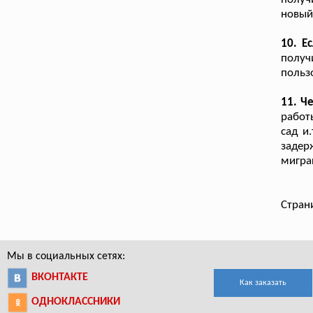
новый
10. Е
получ
польз
11. Ч
работ
сад и
задер
мигра
Стран
Мы в социальных сетях:
ВКОНТАКТЕ
Как заказать
ОДНОКЛАССНИКИ