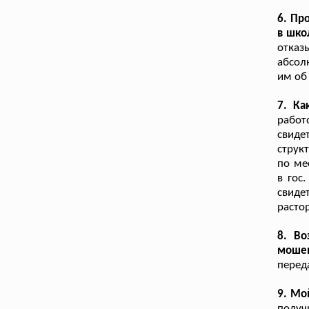
6. Пр
в шко
отка
абсол
им об
7. Ка
работ
свиде
струк
по ме
в гос
свиде
расто
8. Во
мошен
перед
9. Мо
получ