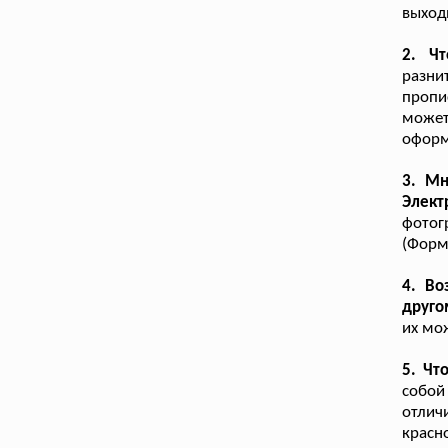
выход
2. Чт
разни
пропи
может
оформ
3. Мн
Элект
фотог
(Форм
4. Во
друго
их мо
5. Чт
собой
отлич
красн